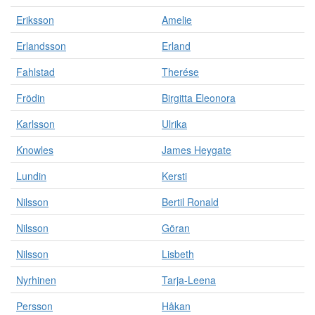
Eriksson
Amelie
Erlandsson
Erland
Fahlstad
Therése
Frödin
Birgitta Eleonora
Karlsson
Ulrika
Knowles
James Heygate
Lundin
Kersti
Nilsson
Bertil Ronald
Nilsson
Göran
Nilsson
Lisbeth
Nyrhinen
Tarja-Leena
Persson
Håkan