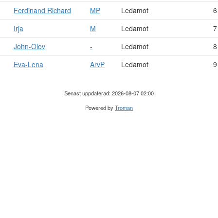
Ferdinand Richard
MP
Ledamot
6
Irja
M
Ledamot
7
John-Olov
-
Ledamot
8
Eva-Lena
ArvP
Ledamot
9
Senast uppdaterad: 2026-08-07 02:00
Powered by
Troman