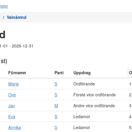
r
Valnämnd
d
1-01 - 2026-12-31
 st)
Förnamn
Parti
Uppdrag
O
Marie
S
Ordförande
1
Ove
S
Förste vice ordförande
2
Jan
M
Andre vice ordförande
3
Eva
S
Ledamot
4
Annika
S
Ledamot
5